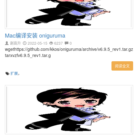
Mac编译安装 oniguruma
谢高升
2022-05-15
6237
0
wgethttps://github.com/kkos/oniguruma/archive/v6.9.5_rev1.tar.gz
tarxvzfv6.9.5_rev1.tar.g
阅读全文
扩展
，